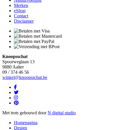
Natuurvoeding
Merken
eShop
Contact
Disclaimer
Knoopsschat
Spoorweglaan 13
9880 Aalter
09 / 374 46 56
winkel@knoopsschat.be
Met trots gebouwd door
N digital studio
Homepagina
Design