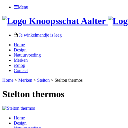
Menu
Je winkelmandje is leeg
Home
Design
Natuurvoeding
Merken
eShop
Contact
Home
>
Merken
>
Stelton
>
Stelton thermos
Stelton thermos
Home
Design