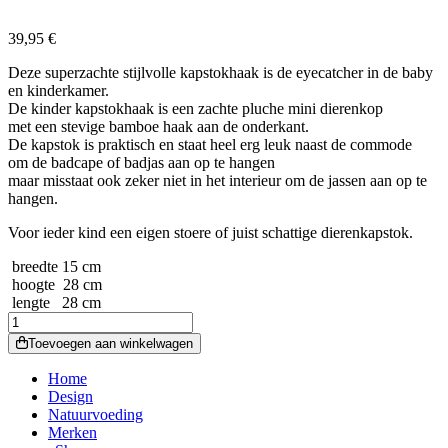
39,95
€
Deze superzachte stijlvolle kapstokhaak is de eyecatcher in de baby
en kinderkamer.
De kinder kapstokhaak is een zachte pluche mini dierenkop
met een stevige bamboe haak aan de onderkant.
De kapstok is praktisch en staat heel erg leuk naast de commode
om de badcape of badjas aan op te hangen
maar misstaat ook zeker niet in het interieur om de jassen aan op te
hangen.
Voor ieder kind een eigen stoere of juist schattige dierenkapstok.
breedte 15 cm
hoogte 28 cm
lengte 28 cm
WILD
&
Toevoegen aan winkelwagen
SOFT
kapstokje
Home
witte
Design
beer
Natuurvoeding
aantal
Merken